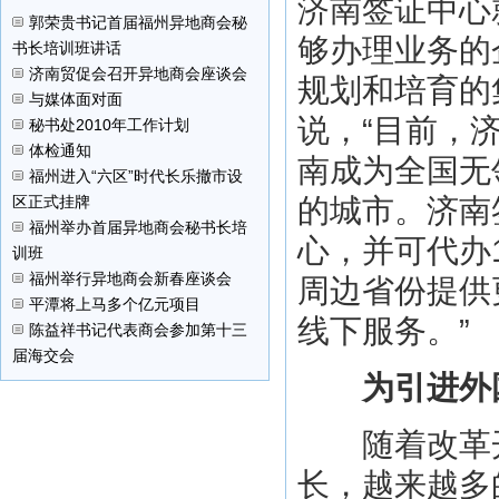
济南签证中心
郭荣贵书记首届福州异地商会秘
够办理业务的
书长培训班讲话
济南贸促会召开异地商会座谈会
规划和培育的
与媒体面对面
说，“目前，
秘书处2010年工作计划
体检通知
南成为全国无
福州进入“六区”时代长乐撤市设
区正式挂牌
的城市。济南
福州举办首届异地商会秘书长培
心，并可代办
训班
福州举行异地商会新春座谈会
周边省份提供
平潭将上马多个亿元项目
线下服务。”
陈益祥书记代表商会参加第十三
届海交会
为引进外
随着改革开
长，越来越多